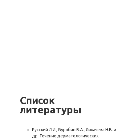
8 (958) 580-59-37
«Элегия Мед»
лечения
наркомании
Список
литературы
Русский Л.И., Буробин В.А., Лихачева Н.В. и
др. Течение дерматологических