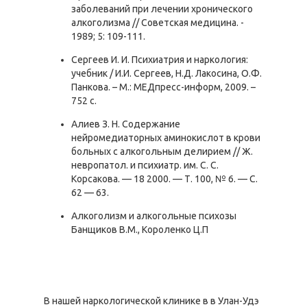
заболеваний при лечении хронического
алкоголизма // Советская медицина. -
1989; 5: 109-111.
Сергеев И. И. Психиатрия и наркология:
учебник / И.И. Сергеев, Н.Д. Лакосина, О.Ф.
Панкова. – М.: МЕДпресс-информ, 2009. –
752 с.
Алиев З. Н. Содержание
нейромедиаторных аминокислот в крови
больных с алкогольным делирием // Ж.
невропатол. и психиатр. им. С. С.
Корсакова. — 18 2000. — Т. 100, № 6. — С.
62 — 63.
Алкоголизм и алкогольные психозы
Банщиков В.М., Короленко Ц.П
В нашей наркологической клинике в в Улан-Удэ