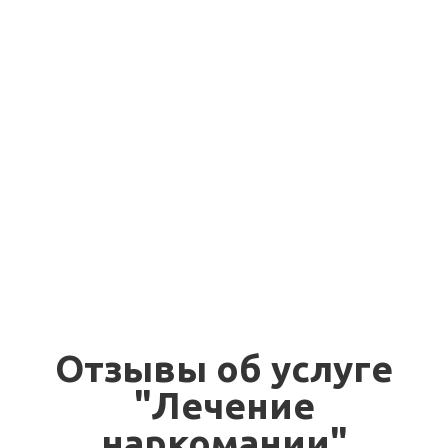
синтетических
от 10000 руб.
наркотиков
Лечение от
органических
от 11500 руб.
наркотиков
Детоксикация
организма от
от 3300 руб.
наркотических
веществ
Отзывы об услуге
"Лечение
наркомании"