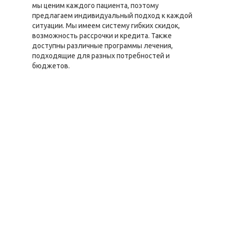
мы ценим каждого пациента, поэтому
предлагаем индивидуальный подход к каждой
ситуации. Мы имеем систему гибких скидок,
возможность рассрочки и кредита. Также
доступны различные программы лечения,
подходящие для разных потребностей и
бюджетов.
Цены по
направлению
Стоимость,
"Лечение
руб
наркомании"
Снятие ломки в
от 7150 руб.
стационаре
Процедура УБОД
от 30000 руб.
Лечение от