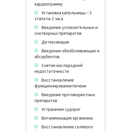
кардиограмму
Установка капельницы – 3
этапа по 2 часа
в
Введение успокоительных и
к
снотворных препаратов
Детоксикация
э
Введение обезболивающих и
абсорбентов
п
Снятие кислородной
недостаточности
Восстановление
П
функционирования печени
5
Введение противорвотных
В
препаратов
в
Устранение судорог
Витаминизация организма
Восстановление солевого