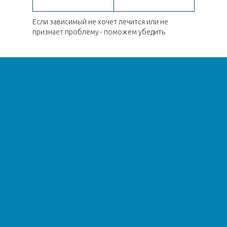
Если зависимый не хочет лечится или не
признает проблему - поможем убедить