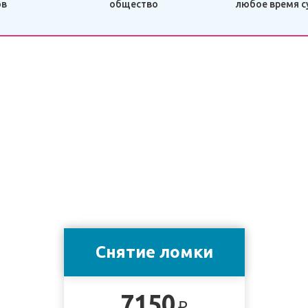
ов
общество
любое время с
Снятие ломки
7150
₽