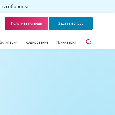
тва обороны
Получить помощь
Задать вопрос
билитация
Кодирование
Психиатрия
ение наркомании
Лечение наркомании гипнозом