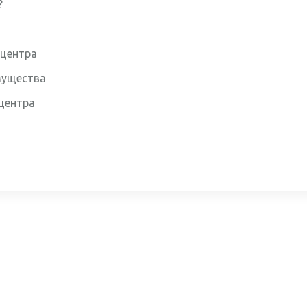
?
 центра
мущества
 центра