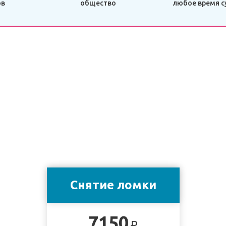
ов
общество
любое время с
Снятие ломки
7150
₽