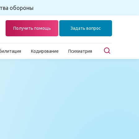
тва обороны
Получить помощь
Задать вопрос
билитация
Кодирование
Психиатрия
ая
Лечение наркомании
Лечение от амфетамина