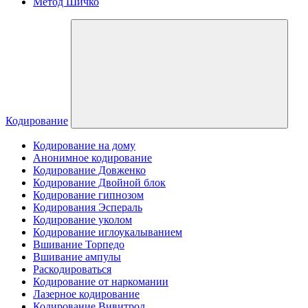
Метод Шичко
Кодирование
Кодирование на дому
Анонимное кодирование
Кодирование Довженко
Кодирование Двойной блок
Кодирование гипнозом
Кодирования Эспераль
Кодирование уколом
Кодирование иглоукалыванием
Вшивание Торпедо
Вшивание ампулы
Раскодироваться
Кодирование от наркомании
Лазерное кодирование
Кодирование Вивитрол