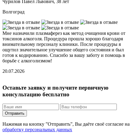
Чурилов Павел Львович, 38 лет
Т
Волгоград
В
Мне назначили плазмаферез как метод очищения крови от
П
токсинов алкоголя. Процедура прошла хорошо благодаря
н
внимательному персоналу клиники. После процедуры я
п
ощутил значительное улучшение общего состояния и был
Б
готов к кодированию. Спасибо за вашу заботу и помощь в
т
борьбе с алкоголизмом!
2
20.07.2026
Оставьте заявку и получите первичную
консультацию бесплатно
Отправить
Нажимая на кнопку ”Отправить”, Вы даёте своё согласие на
обработку персональных данных