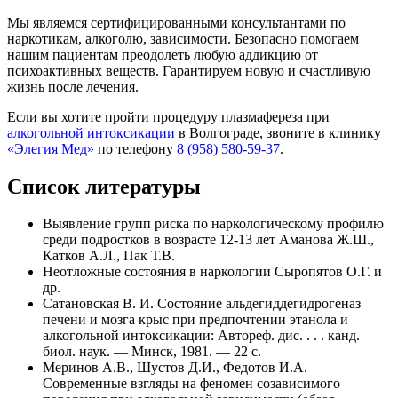
Мы являемся сертифицированными консультантами по
наркотикам, алкоголю, зависимости. Безопасно помогаем
нашим пациентам преодолеть любую аддикцию от
психоактивных веществ. Гарантируем новую и счастливую
жизнь после лечения.
Если вы хотите пройти процедуру плазмафереза при
алкогольной интоксикации
в Волгограде, звоните в клинику
«Элегия Мед»
по телефону
8 (958) 580-59-37
.
Список литературы
Выявление групп риска по наркологическому профилю
среди подростков в возрасте 12-13 лет Аманова Ж.Ш.,
Катков А.Л., Пак Т.В.
Неотложные состояния в наркологии Сыропятов О.Г. и
др.
Сатановская В. И. Состояние альдегиддегидрогеназ
печени и мозга крыс при предпочтении этанола и
алкогольной интоксикации: Автореф. дис. . . . канд.
биол. наук. — Минск, 1981. — 22 с.
Меринов А.В., Шустов Д.И., Федотов И.А.
Современные взгляды на феномен созависимого