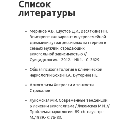
Список
литературы
Меринов А.В., Шустов Д.И., Васяткина Н.Н.
Эпискрипт как вариант внутрисемейной
динамики аутоагрессивных паттернов в
семьях мужчин, страдающих
алкогольной зависимостью //
Суицидология. - 2012. - № 1. - С. 2629.
Общая психопатология в клинической
наркологии Бохан Н.А., Буторина Н.Е
Алкоголизм Хитрости и тонкости
Стрикалов
Лукомская М.И. Современные тенденции
в лечении алкоголизма / Лукомская М.И. //
Проблемы наркологии -89: сб. науч. тр.-
М.,1989.- С.76-83.