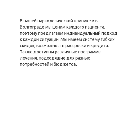
В нашей наркологической клинике в в
Волгограде мы ценим каждого пациента,
поэтому предлагаем индивидуальный подход
к каждой ситуации. Мы имеем систему гибких
скидок, возможность рассрочки и кредита.
Также доступны различные программы
лечения, подходящие для разных
потребностей и бюджетов.
Цены по
направлению
Стоимость,
"Лечение
руб
наркомании"
Снятие ломки в
от 7150 руб.
стационаре