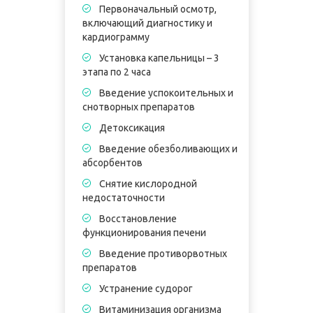
Первоначальный осмотр,
включающий диагностику и
кардиограмму
Установка капельницы – 3
этапа по 2 часа
в
Введение успокоительных и
к
снотворных препаратов
Детоксикация
э
Введение обезболивающих и
абсорбентов
п
Снятие кислородной
недостаточности
Восстановление
П
функционирования печени
5
Введение противорвотных
В
препаратов
в
Устранение судорог
Витаминизация организма