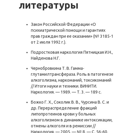
литературы
Закон Российской Федерации «О
психиатрической помощи и гарантиях
прав граждан при ее оказании» (№ 3185-1
от 2 июля 1992 г.).
Подростковая наркология Пятницкая И.Н.,
Найденова Н.Г.
Чернобровкина Т. В. Гамма-
глутамилтрансфераза. Роль в патогенезе
алкоголизма, наркоманий, токсикоманий
// Итоги науки и техники. ВИНИТИ.
Наркология. — 1989. — Т. 3. — 189 с.
Божко Г. Х., Соколик В. В., Чурсина В. С. и
др. Перераспределение фракций
липопротеинов крови у больных
алкоголизмом в динамике интоксикации,
отмены алкоголя и в ремиссии //
Наркология. — 2005. — № 8. — С. 56-60.