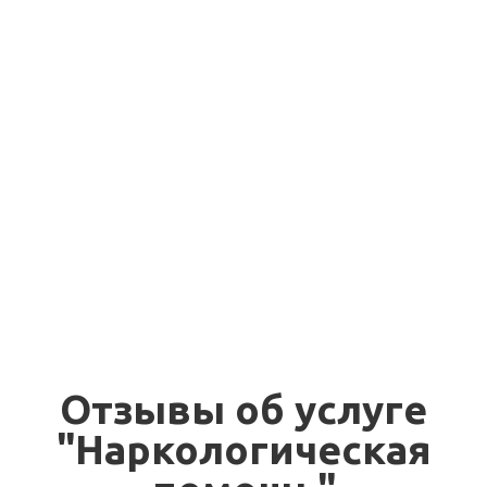
Выезд нарколога на
от 3500 руб.
дом
Лечение в стационаре
от 4500 руб.
(амбулаторно, в сутки)
Услуги частного
вытрезвителя (в
от 3500 руб.
сутки)
Отзывы об услуге
"Наркологическая