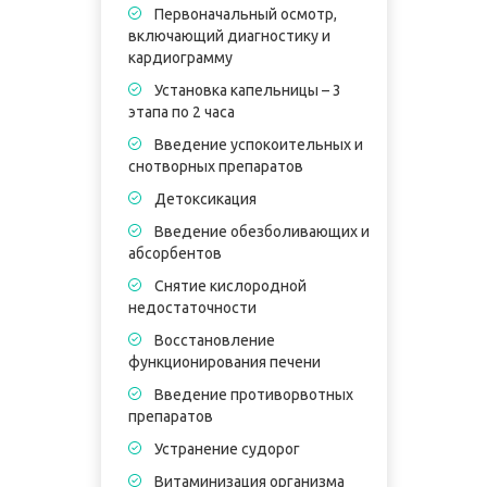
Первоначальный осмотр,
включающий диагностику и
кардиограмму
Установка капельницы – 3
этапа по 2 часа
в
Введение успокоительных и
к
снотворных препаратов
Детоксикация
э
Введение обезболивающих и
абсорбентов
п
Снятие кислородной
недостаточности
Восстановление
П
функционирования печени
5
Введение противорвотных
В
препаратов
в
Устранение судорог
Витаминизация организма