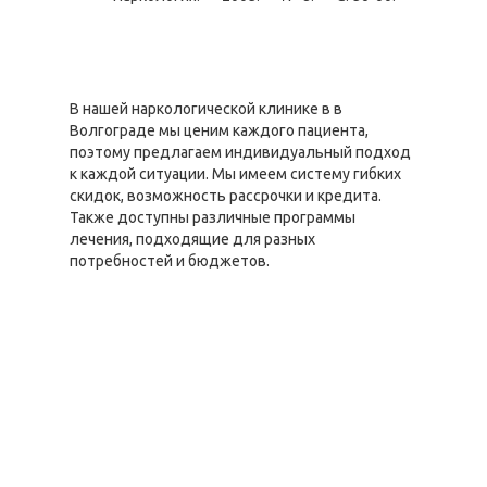
В нашей наркологической клинике в в
Волгограде мы ценим каждого пациента,
поэтому предлагаем индивидуальный подход
к каждой ситуации. Мы имеем систему гибких
скидок, возможность рассрочки и кредита.
Также доступны различные программы
лечения, подходящие для разных
потребностей и бюджетов.
Цены по
направлению
Стоимость,
"Наркологическая
руб
помощь"
Консультация
нарколога по
0руб.
телефону