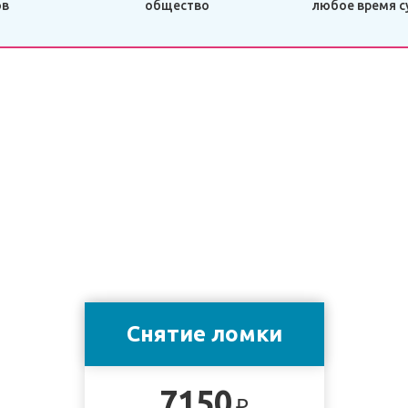
ов
общество
любое время с
Снятие ломки
7150
₽