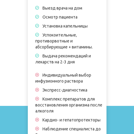
Выезд врача на дом
Осмотр пациента
Установка капельницы
Успокоительные,
противорвотные и
п
абсорбирующие + витамины.
а
Выдача рекомендаций и
лекарств на 2-3 дня
л
Индивидуальный выбор
и
инфузионного раствора
Экспресс-диагностика
Комплекс препаратов для
восстановления организма после
в
алкоголя
а
Кардио- и гепатопротекторы
Наблюдение специалиста до