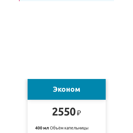
Эконом
2550
₽
400 мл
Объём капельницы
4