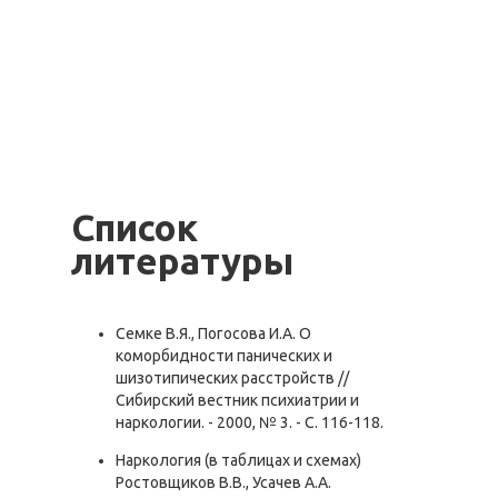
Список
литературы
Семке В.Я., Погосова И.А. О
коморбидности панических и
шизотипических расстройств //
Сибирский вестник психиатрии и
наркологии. - 2000, № 3. - С. 116-118.
Наркология (в таблицах и схемах)
Ростовщиков В.В., Усачев А.А.