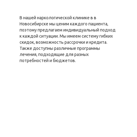
В нашей наркологической клинике в в
Новосибирске мы ценим каждого пациента,
поэтому предлагаем индивидуальный подход
к каждой ситуации. Мы имеем систему гибких
скидок, возможность рассрочки и кредита.
Также доступны различные программы
лечения, подходящие для разных
потребностей и бюджетов.
Цены по
Стоимость,
направлению
руб
"Вывод из запоя"
Вывод из запоя
от 2550 руб.
Эконом
Вывод из запоя
от 5050 руб.
«Максимум»