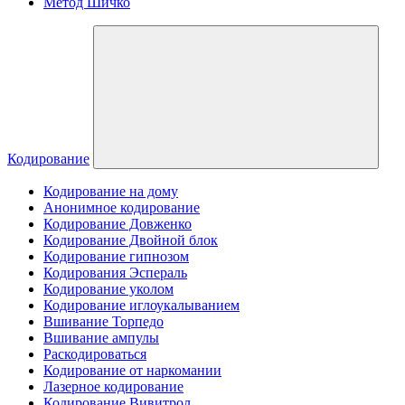
Метод Шичко
Кодирование
Кодирование на дому
Анонимное кодирование
Кодирование Довженко
Кодирование Двойной блок
Кодирование гипнозом
Кодирования Эспераль
Кодирование уколом
Кодирование иглоукалыванием
Вшивание Торпедо
Вшивание ампулы
Раскодироваться
Кодирование от наркомании
Лазерное кодирование
Кодирование Вивитрол