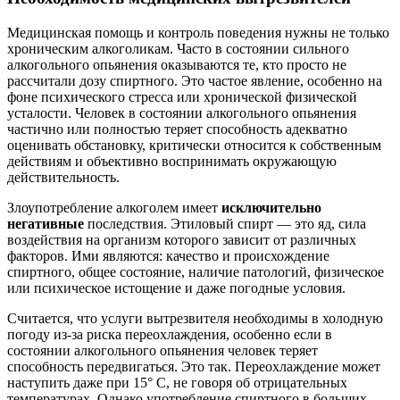
Медицинская помощь и контроль поведения нужны не только
хроническим алкоголикам. Часто в состоянии сильного
алкогольного опьянения оказываются те, кто просто не
рассчитали дозу спиртного. Это частое явление, особенно на
фоне психического стресса или хронической физической
усталости. Человек в состоянии алкогольного опьянения
частично или полностью теряет способность адекватно
оценивать обстановку, критически относится к собственным
действиям и объективно воспринимать окружающую
действительность.
Злоупотребление алкоголем имеет
исключительно
негативные
последствия. Этиловый спирт — это яд, сила
воздействия на организм которого зависит от различных
факторов. Ими являются: качество и происхождение
спиртного, общее состояние, наличие патологий, физическое
или психическое истощение и даже погодные условия.
Считается, что услуги вытрезвителя необходимы в холодную
погоду из-за риска переохлаждения, особенно если в
состоянии алкогольного опьянения человек теряет
способность передвигаться. Это так. Переохлаждение может
наступить даже при 15° C, не говоря об отрицательных
температурах. Однако употребление спиртного в больших