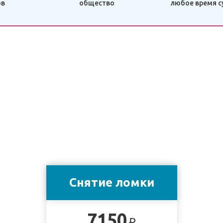
ов
общество
любое время с
Снятие ломки
7150
₽