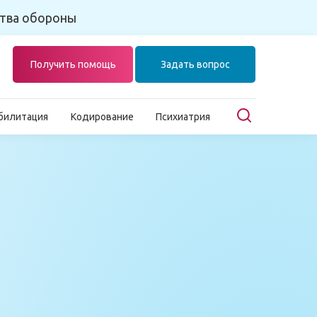
тва обороны
Получить помощь
Задать вопрос
билитация
Кодирование
Психиатрия
Главная
Лечение наркомании
Тест на наркотики