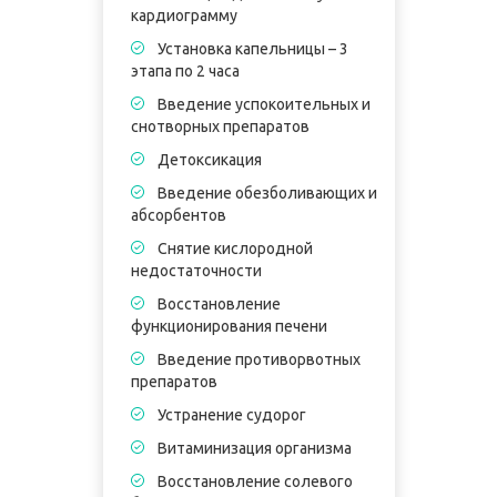
кардиограмму
Установка капельницы – 3
этапа по 2 часа
в
Введение успокоительных и
к
снотворных препаратов
Детоксикация
э
Введение обезболивающих и
абсорбентов
п
Снятие кислородной
недостаточности
Восстановление
П
функционирования печени
5
Введение противорвотных
В
препаратов
в
Устранение судорог
Витаминизация организма
Восстановление солевого