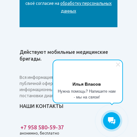
своё согласие на
обработку персональных
данных
Действуют мобильные медицинские
бригады.
Вся информация на сайте не является
Илья Власов
публичной офертой и несет сугубо
информационный характер. Она не служит для
Нужна помощь? Напишите нам
постановки диагноза и назначения лечения.
- мы на связи!
НАШИ КОНТАКТЫ
+7 958 580-59-37
анонимно, бесплатно