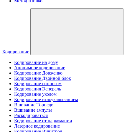
Метод Шичко
Кодирование
Кодирование на дому
Анонимное кодирование
Кодирование Довженко
Кодирование Двойной блок
Кодирование гипнозом
Кодирования Эспераль
Кодирование уколом
Кодирование иглоукалыванием
Вшивание Торпедо
Вшивание ампулы
Раскодироваться
Кодирование от наркомании
Лазерное кодирование
Кодирование Вивитрол