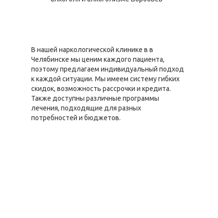
В нашей наркологической клинике в в
Челябинске мы ценим каждого пациента,
поэтому предлагаем индивидуальный подход
к каждой ситуации. Мы имеем систему гибких
скидок, возможность рассрочки и кредита.
Также доступны различные программы
лечения, подходящие для разных
потребностей и бюджетов.
Цены по
Стоимость,
направлению
руб
"Реабилитация"
Реабилитационный
от 2000 руб.
центр (в сутки)