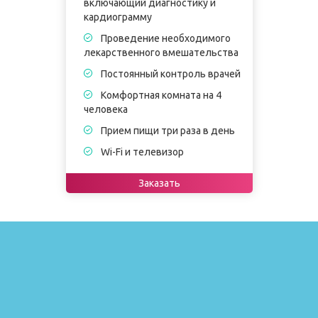
включающий диагностику и
в
кардиограмму
к
Проведение необходимого
лекарственного вмешательства
в
Постоянный контроль врачей
Комфортная комната на 4
человека
ч
Прием пищи три раза в день
Wi-Fi и телевизор
Заказать