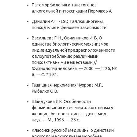
Патоморфология и танатогенез
алкогольной интоксикации Пермяков А
Данилин А.Г. - LSD. Галлюциногены,
психоделия и феномен зависимости.
Васильева Г. Н., Овчинников И. В. О
единстве биологических механизмов
индивидуальной предрасположенности
к злоупотреблению различными
психоактивными веществами //
Физиология человека. — 2000. — Т. 26, №
6. — С. 74-81.
Гашишная наркомания Чухрова М.Г.,
Рыбалко О.В.
Шайдукова Л.К. Особенности
формирования и течения алкоголизма у
женщин. Автореф. дисс. ... докт. мед.
наук. — М., 1996. — 26 с.
Классики русской медицины о действии
алкоголя и алкоголизме Воробьев