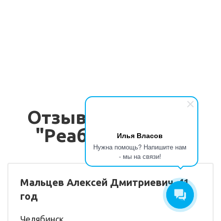
Реабилитация «Day
от 35000 руб./мес
Top»
Реабилитация 12
от 40000 руб./мес
шагов
Отзывы об услуге
"Реабилитация"
Илья Власов
Нужна помощь? Напишите нам
- мы на связи!
Мальцев Алексей Дмитриевич, 41
год
Челябинск