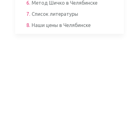
6.
Метод Шичко в Челябинске
7.
Список литературы
8.
Наши цены в Челябинске
Аппаратом ЭКГ
Кардиомониторами
Глюкометром
Препаратами для проведения анализов