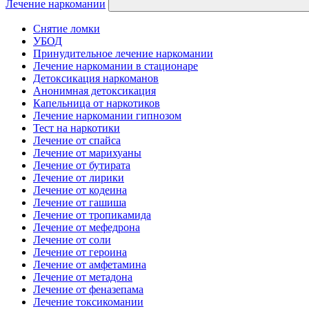
Лечение наркомании
Снятие ломки
УБОД
Принудительное лечение наркомании
Лечение наркомании в стационаре
Детоксикация наркоманов
Анонимная детоксикация
Капельница от наркотиков
Лечение наркомании гипнозом
Тест на наркотики
Лечение от спайса
Лечение от марихуаны
Лечение от бутирата
Лечение от лирики
Лечение от кодеина
Лечение от гашиша
Лечение от тропикамида
Лечение от мефедрона
Лечение от соли
Лечение от героина
Лечение от амфетамина
Лечение от метадона
Лечение от феназепама
Лечение токсикомании