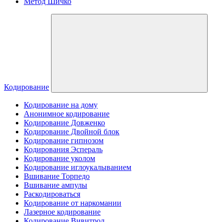
Метод Шичко
Кодирование
Кодирование на дому
Анонимное кодирование
Кодирование Довженко
Кодирование Двойной блок
Кодирование гипнозом
Кодирования Эспераль
Кодирование уколом
Кодирование иглоукалыванием
Вшивание Торпедо
Вшивание ампулы
Раскодироваться
Кодирование от наркомании
Лазерное кодирование
Кодирование Вивитрол