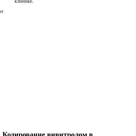
клинике.
Кодирование вивитролом в