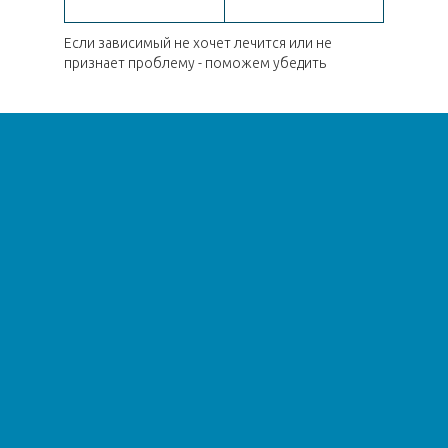
Если зависимый не хочет лечится или не
признает проблему - поможем убедить